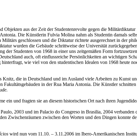
d Objekten aus der Zeit der Studentenrevolte gegen die Militärdiktatur
 Antonia. Die Künstlerin Fulvia Molina nahm als Studentin damals selb
Militärs geschlossen und die Diktatur richtete ausgerechnet in der p
ktatur wurden die Gebäude schrittweise der Universität zurückgegeben
g der Studenten von 1968 in einer uns zeitgemäßen Form fortzusetzen
utschland auch, oft einflussreiche Persönlichkeiten an wichtigen Schal
 hinterfragt, wie viel von den studentischen Idealen von 1968 heute no
nitz, die in Deutschland und im Ausland viele Arbeiten zu Kunst und 
en Fakultätsgebäuden in der Rua Maria Antonia. Die Künstler schnitt
ude.
me ein und fragten sie an diesem historischen Ort nach ihren Jugendid
Paulo, 2003 und im Palacio do Congreso in Brasilia, 2004 verbanden d
n den Zwischenräumen zwischen den Worten und den Dingen konnte der 
cios
wird nun vom 11.10. – 3.11.2006 im Ibero-Amerikanischen Institut g