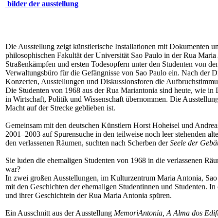
bilder der ausstellung
Die Ausstellung zeigt künstlerische Installationen mit Dokumenten un
philosophischen Fakultät der Universität Sao Paulo in der Rua Maria
Straßenkämpfen und ersten Todesopfern unter den Studenten von den 
Verwaltungsbüro für die Gefängnisse von Sao Paulo ein. Nach der Di
Konzerten, Ausstellungen und Diskussionsforen die Aufbruchstimmun
Die Studenten von 1968 aus der Rua Mariantonia sind heute, wie in De
in Wirtschaft, Politik und Wissenschaft übernommen. Die Ausstellung
Macht auf der Strecke geblieben ist.
Gemeinsam mit den deutschen Künstlern Horst Hoheisel und Andreas K
2001–2003 auf Spurensuche in den teilweise noch leer stehenden alt
den verlassenen Räumen, suchten nach Scherben der
Seele der Gebä
Sie luden die ehemaligen Studenten von 1968 in die verlassenen Räu
war?
In zwei großen Ausstellungen, im Kulturzentrum Maria Antonia, Sao 
mit den Geschichten der ehemaligen Studentinnen und Studenten. I
und ihrer Geschichtein der Rua Maria Antonia spüren.
Ein Ausschnitt aus der Ausstellung
MemoriAntonia, A Alma dos Edifí